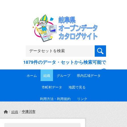
Skip to main content
1879件のデータ・セットから検索可能で
す
ホーム
組織
グループ
県内広域データ
市町村データ
地図で見る
利用方法・利用規約
リンク
中津川市
組織