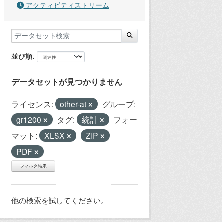
アクティビティストリーム
並び順
データセットが見つかりません
ライセンス:
other-at
グループ:
gr1200
タグ:
統計
フォー
マット:
XLSX
ZIP
PDF
フィルタ結果
他の検索を試してください。