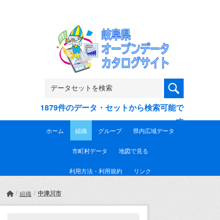
Skip to main content
1879件のデータ・セットから検索可能で
す
ホーム
組織
グループ
県内広域データ
市町村データ
地図で見る
利用方法・利用規約
リンク
中津川市
組織