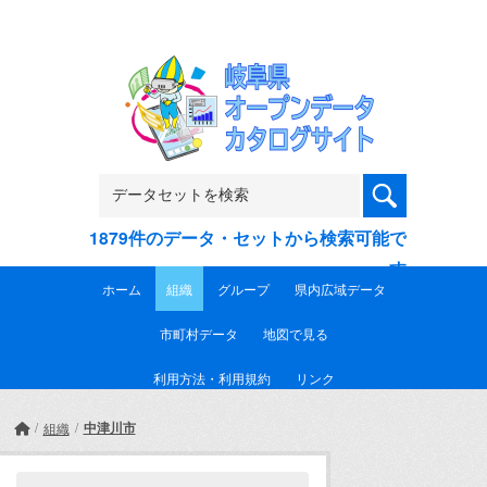
Skip to main content
1879件のデータ・セットから検索可能で
す
ホーム
組織
グループ
県内広域データ
市町村データ
地図で見る
利用方法・利用規約
リンク
中津川市
組織