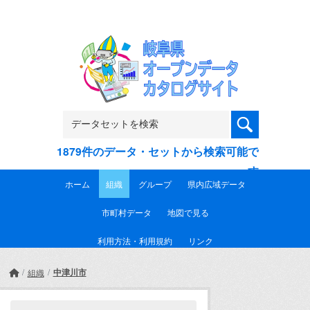
Skip to main content
1879件のデータ・セットから検索可能で
す
ホーム
組織
グループ
県内広域データ
市町村データ
地図で見る
利用方法・利用規約
リンク
中津川市
組織