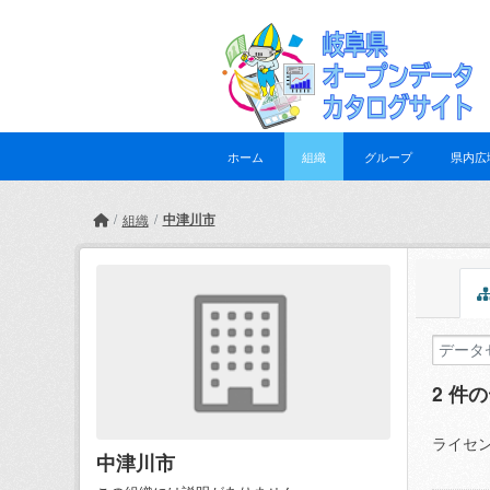
Skip to main content
ホーム
組織
グループ
県内広
中津川市
組織
2 件
ライセン
中津川市