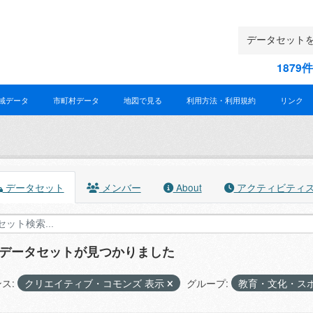
187
域データ
市町村データ
地図で見る
利用方法・利用規約
リンク
データセット
メンバー
About
アクティビティ
のデータセットが見つかりました
ス:
クリエイティブ・コモンズ 表示
グループ:
教育・文化・ス