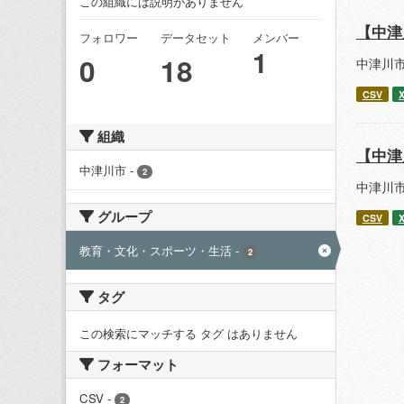
この組織には説明がありません
【中津
フォロワー
データセット
メンバー
1
0
18
中津川
CSV
組織
【中津
中津川市
-
2
中津川
グループ
CSV
教育・文化・スポーツ・生活
-
2
タグ
この検索にマッチする タグ はありません
フォーマット
CSV
-
2