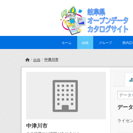
Skip to main content
ホーム
組織
グループ
県内広
中津川市
組織
デー
ライセン
中津川市