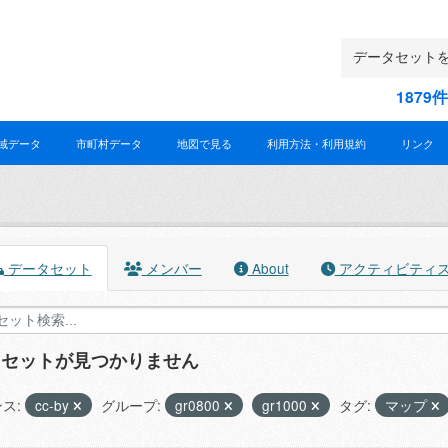
187
域データ
市町村データ
地図で見る
利用方法・利用規約
リンク
データセット
メンバー
About
アクティビティ
タセットが見つかりません
ス:
cc-by
グループ:
gr0800
gr1000
タグ:
マップ