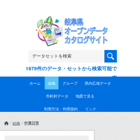
Skip to main content
1879件のデータ・セットから検索可能で
す
ホーム
組織
グループ
県内広域データ
市町村データ
地図で見る
利用方法・利用規約
リンク
中津川市
組織