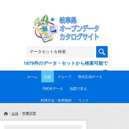
Skip to main content
1879件のデータ・セットから検索可能で
す
ホーム
組織
グループ
県内広域データ
市町村データ
地図で見る
利用方法・利用規約
リンク
中津川市
組織