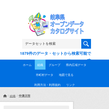
Skip to main content
1879件のデータ・セットから検索可能で
す
ホーム
組織
グループ
県内広域データ
市町村データ
地図で見る
利用方法・利用規約
リンク
中津川市
組織