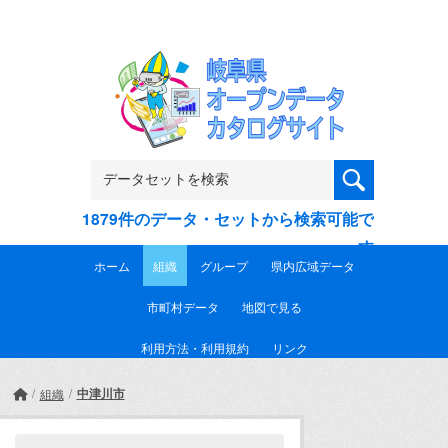
Skip to main content
1879件のデータ・セットから検索可能で
す
ホーム
組織
グループ
県内広域データ
市町村データ
地図で見る
利用方法・利用規約
リンク
中津川市
組織