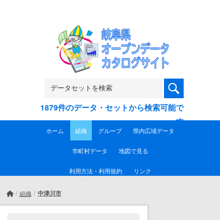
Skip to main content
1879件のデータ・セットから検索可能で
す
ホーム
組織
グループ
県内広域データ
市町村データ
地図で見る
利用方法・利用規約
リンク
中津川市
組織