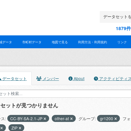
187
域データ
市町村データ
地図で見る
利用方法・利用規約
リンク
データセット
メンバー
About
アクティビティ
タセットが見つかりません
ス:
CC-BY-SA-2.1-JP
other-at
グループ:
gr1200
フォ
X
ZIP