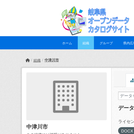
Skip to main content
ホーム
組織
グループ
県内広
中津川市
組織
デー
ライセン
中津川市
DOC