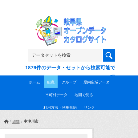
Skip to main content
1879件のデータ・セットから検索可能で
す
ホーム
組織
グループ
県内広域データ
市町村データ
地図で見る
利用方法・利用規約
リンク
中津川市
組織