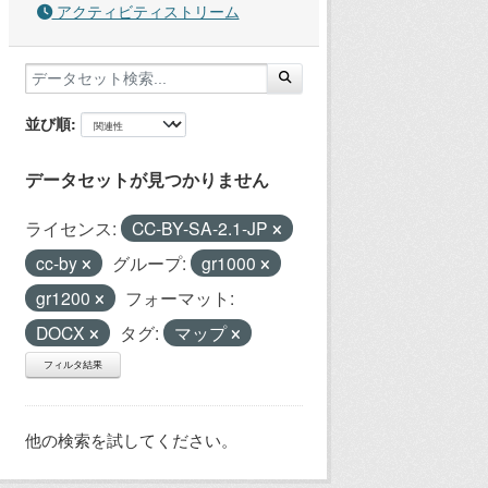
アクティビティストリーム
並び順
データセットが見つかりません
ライセンス:
CC-BY-SA-2.1-JP
cc-by
グループ:
gr1000
gr1200
フォーマット:
DOCX
タグ:
マップ
フィルタ結果
他の検索を試してください。