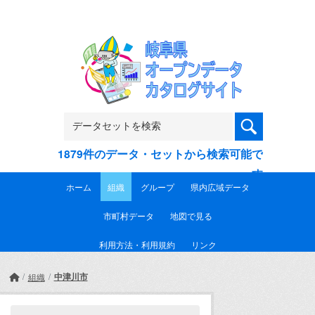
Skip to main content
1879件のデータ・セットから検索可能で
す
ホーム
組織
グループ
県内広域データ
市町村データ
地図で見る
利用方法・利用規約
リンク
中津川市
組織