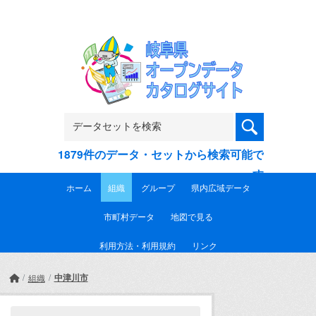
Skip to main content
1879件のデータ・セットから検索可能で
す
ホーム
組織
グループ
県内広域データ
市町村データ
地図で見る
利用方法・利用規約
リンク
中津川市
組織