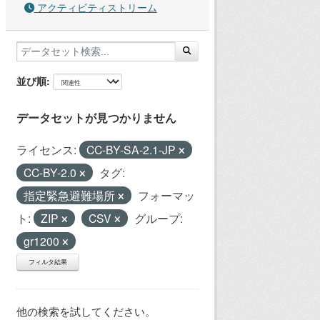
アクティビティストリーム
並び順
データセットが見つかりません
ライセンス:
CC-BY-SA-2.1-JP
CC-BY-2.0
タグ:
指定緊急避難場所
フォーマッ
ト:
ZIP
CSV
グループ:
gr1200
フィルタ結果
他の検索を試してください。