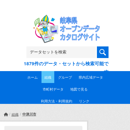
Skip to main content
1879件のデータ・セットから検索可能で
す
ホーム
組織
グループ
県内広域データ
市町村データ
地図で見る
利用方法・利用規約
リンク
中津川市
組織