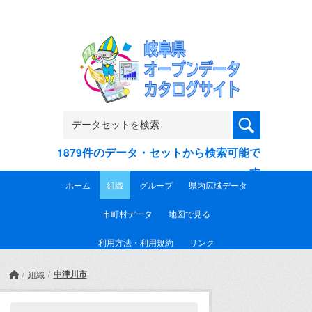
Skip to main content
1879件のデータ・セットから検索可能で
す
ホーム
組織
グループ
県内広域データ
市町村データ
地図で見る
利用方法・利用規約
リンク
中津川市
組織