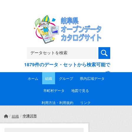
Skip to main content
1879件のデータ・セットから検索可能で
す
ホーム
組織
グループ
県内広域データ
市町村データ
地図で見る
利用方法・利用規約
リンク
中津川市
組織