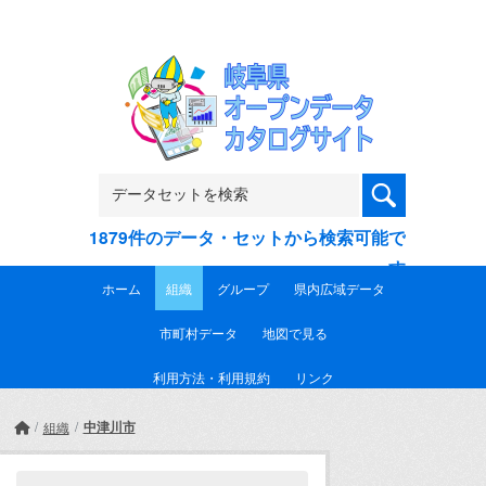
Skip to main content
1879件のデータ・セットから検索可能で
す
ホーム
組織
グループ
県内広域データ
市町村データ
地図で見る
利用方法・利用規約
リンク
中津川市
組織