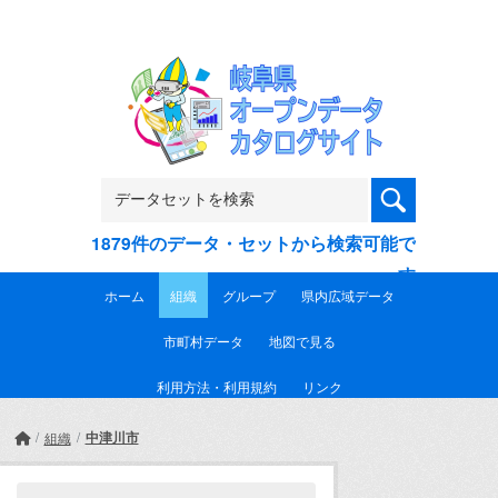
Skip to main content
1879件のデータ・セットから検索可能で
す
ホーム
組織
グループ
県内広域データ
市町村データ
地図で見る
利用方法・利用規約
リンク
中津川市
組織