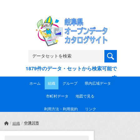
Skip to main content
1879件のデータ・セットから検索可能で
す
ホーム
組織
グループ
県内広域データ
市町村データ
地図で見る
利用方法・利用規約
リンク
中津川市
組織