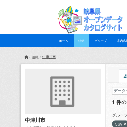
Skip to main content
ホーム
組織
グループ
県内広
中津川市
組織
1 件
グループ
中津川市
CSV