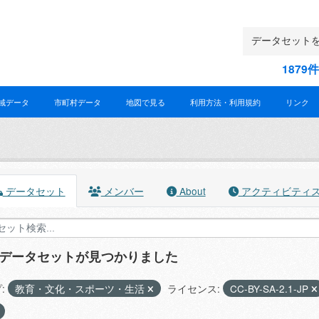
187
域データ
市町村データ
地図で見る
利用方法・利用規約
リンク
データセット
メンバー
About
アクティビティ
のデータセットが見つかりました
:
教育・文化・スポーツ・生活
ライセンス:
CC-BY-SA-2.1-JP