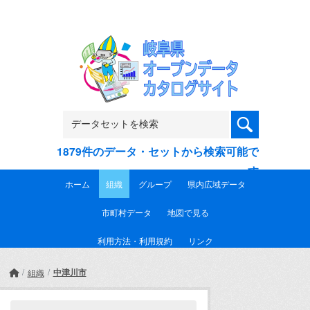
Skip to main content
1879件のデータ・セットから検索可能で
す
ホーム
組織
グループ
県内広域データ
市町村データ
地図で見る
利用方法・利用規約
リンク
中津川市
組織