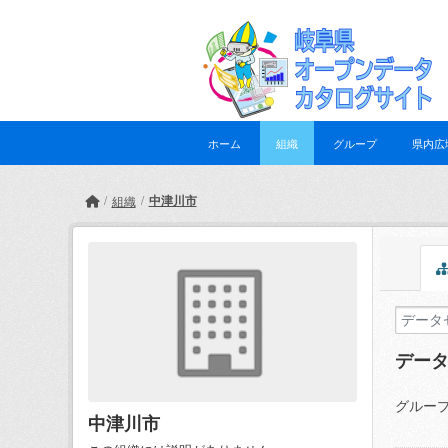
Skip to main content
ホーム
組織
グループ
県内広
中津川市
組織
デー
グループ
中津川市