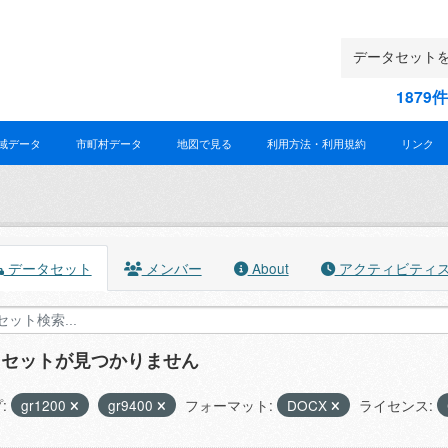
187
域データ
市町村データ
地図で見る
利用方法・利用規約
リンク
データセット
メンバー
About
アクティビティ
タセットが見つかりません
:
gr1200
gr9400
フォーマット:
DOCX
ライセンス: