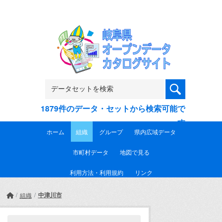
Skip to main content
1879件のデータ・セットから検索可能で
す
ホーム
組織
グループ
県内広域データ
市町村データ
地図で見る
利用方法・利用規約
リンク
中津川市
組織