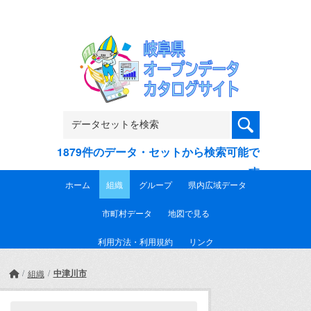
Skip to main content
1879件のデータ・セットから検索可能で
す
ホーム
組織
グループ
県内広域データ
市町村データ
地図で見る
利用方法・利用規約
リンク
中津川市
組織