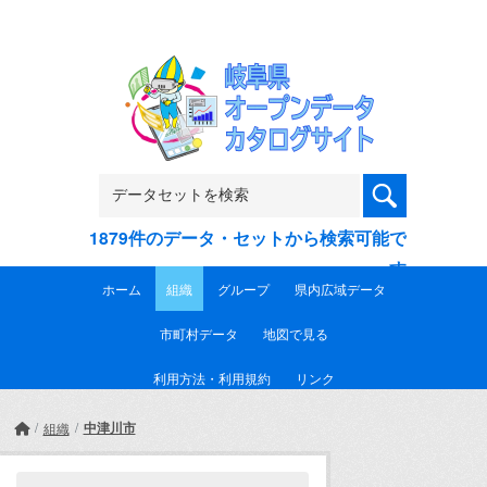
Skip to main content
1879件のデータ・セットから検索可能で
す
ホーム
組織
グループ
県内広域データ
市町村データ
地図で見る
利用方法・利用規約
リンク
中津川市
組織