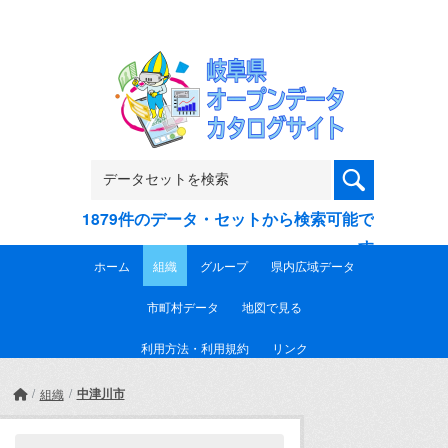
Skip to main content
1879件のデータ・セットから検索可能で
す
ホーム
組織
グループ
県内広域データ
市町村データ
地図で見る
利用方法・利用規約
リンク
中津川市
組織