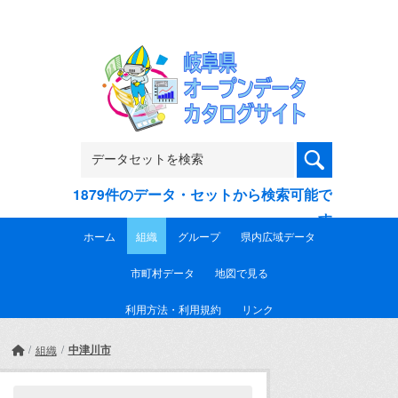
Skip to main content
1879件のデータ・セットから検索可能で
す
ホーム
組織
グループ
県内広域データ
市町村データ
地図で見る
利用方法・利用規約
リンク
中津川市
組織