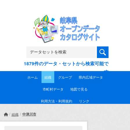
Skip to main content
1879件のデータ・セットから検索可能で
す
ホーム
組織
グループ
県内広域データ
市町村データ
地図で見る
利用方法・利用規約
リンク
中津川市
組織