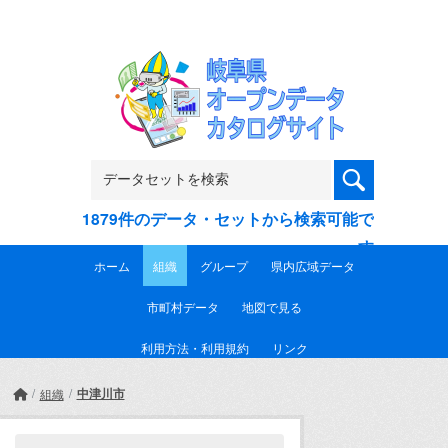
Skip to main content
1879件のデータ・セットから検索可能で
す
ホーム
組織
グループ
県内広域データ
市町村データ
地図で見る
利用方法・利用規約
リンク
中津川市
組織