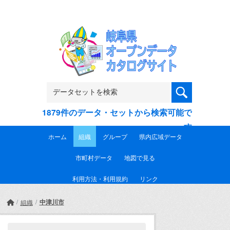
Skip to main content
1879件のデータ・セットから検索可能で
す
ホーム
組織
グループ
県内広域データ
市町村データ
地図で見る
利用方法・利用規約
リンク
中津川市
組織