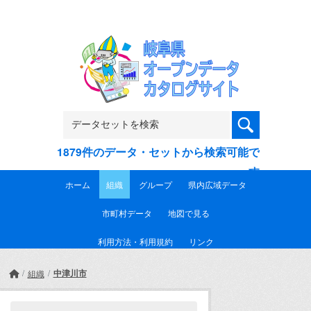
Skip to main content
1879件のデータ・セットから検索可能で
す
ホーム
組織
グループ
県内広域データ
市町村データ
地図で見る
利用方法・利用規約
リンク
中津川市
組織