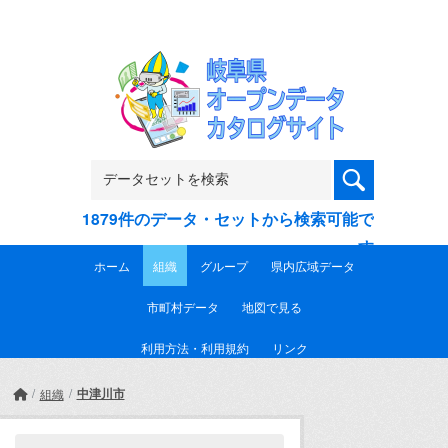
Skip to main content
1879件のデータ・セットから検索可能で
す
ホーム
組織
グループ
県内広域データ
市町村データ
地図で見る
利用方法・利用規約
リンク
中津川市
組織