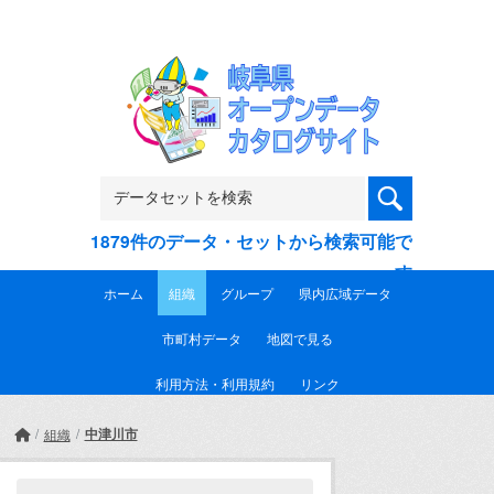
Skip to main content
1879件のデータ・セットから検索可能で
す
ホーム
組織
グループ
県内広域データ
市町村データ
地図で見る
利用方法・利用規約
リンク
中津川市
組織