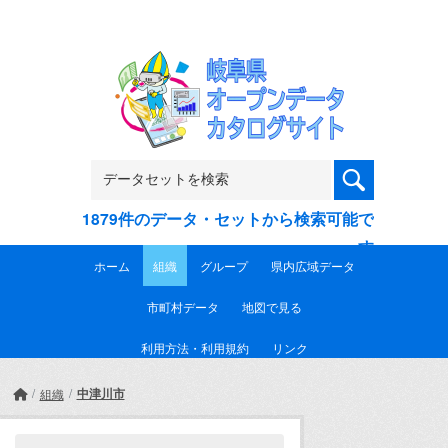
Skip to main content
1879件のデータ・セットから検索可能で
す
ホーム
組織
グループ
県内広域データ
市町村データ
地図で見る
利用方法・利用規約
リンク
中津川市
組織