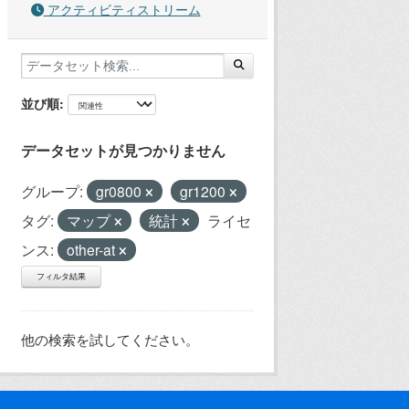
アクティビティストリーム
並び順
データセットが見つかりません
グループ:
gr0800
gr1200
タグ:
マップ
統計
ライセ
ンス:
other-at
フィルタ結果
他の検索を試してください。