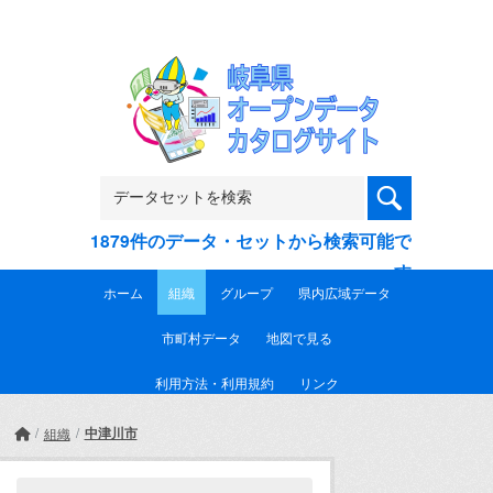
Skip to main content
1879件のデータ・セットから検索可能で
す
ホーム
組織
グループ
県内広域データ
市町村データ
地図で見る
利用方法・利用規約
リンク
中津川市
組織