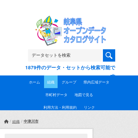
Skip to main content
1879件のデータ・セットから検索可能で
す
ホーム
組織
グループ
県内広域データ
市町村データ
地図で見る
利用方法・利用規約
リンク
中津川市
組織