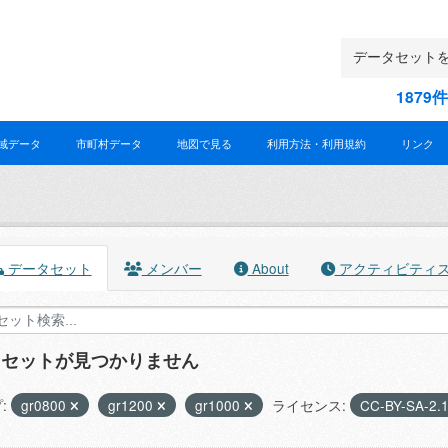
187
域データ
市町村データ
地図で見る
利用方法・利用規約
リンク
データセット
メンバー
About
アクティビティ
タセットが見つかりません
:
gr0800
gr1200
gr1000
ライセンス:
CC-BY-SA-2.