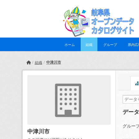
Skip to main content
ホーム
組織
グループ
県内広
中津川市
組織
デー
グループ
中津川市