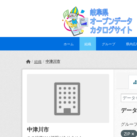
Skip to main content
ホーム
組織
グループ
県内広
中津川市
組織
デー
グループ
中津川市
ZIP