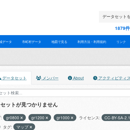
187
域データ
市町村データ
地図で見る
利用方法・利用規約
リンク
データセット
メンバー
About
アクティビティ
タセットが見つかりません
:
gr0800
gr1200
gr1000
ライセンス:
CC-BY-SA-2.
タグ:
マップ