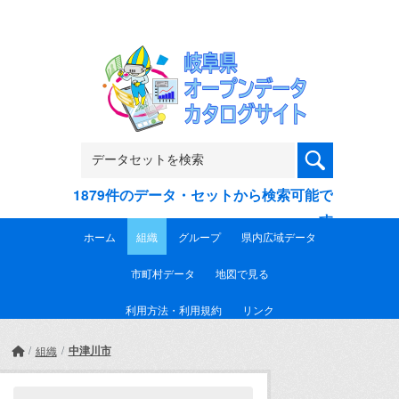
Skip to main content
1879件のデータ・セットから検索可能で
す
ホーム
組織
グループ
県内広域データ
市町村データ
地図で見る
利用方法・利用規約
リンク
中津川市
組織