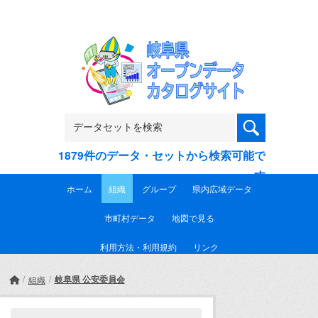
Skip to main content
1879件のデータ・セットから検索可能で
す
ホーム
組織
グループ
県内広域データ
市町村データ
地図で見る
利用方法・利用規約
リンク
岐阜県 公安委員会
組織