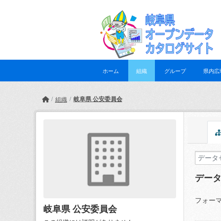
Skip to main content
ホーム
組織
グループ
県内広
岐阜県 公安委員会
組織
デー
フォーマ
岐阜県 公安委員会