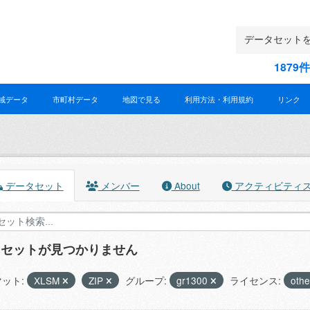
187
域データ
市町村データ
地図で見る
利用方法・利用規約
リンク
データセット
メンバー
About
アクティビティ
タセットが見つかりません
ット:
XLSM
ZIP
グループ:
gr1300
ライセンス:
othe