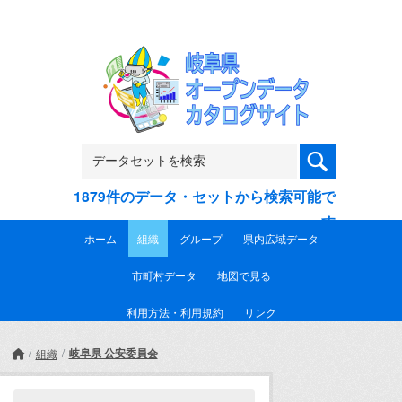
Skip to main content
1879件のデータ・セットから検索可能で
す
ホーム
組織
グループ
県内広域データ
市町村データ
地図で見る
利用方法・利用規約
リンク
岐阜県 公安委員会
組織