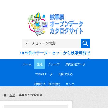
Skip to main content
1879件のデータ・セットから検索可能で
す
ホーム
組織
グループ
県内広域データ
市町村データ
地図で見る
利用方法・利用規約
リンク
岐阜県 公安委員会
組織