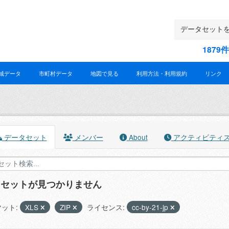
187
域データ
市町村データ
地図で見る
利用方法・利用規約
リンク
データセット
メンバー
About
アクティビティ
タセットが見つかりません
ット:
XLS
ZIP
ライセンス:
cc-by-21-jp