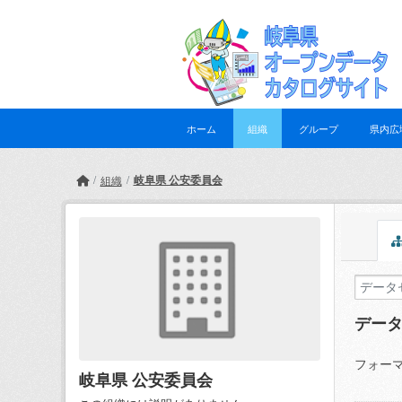
Skip to main content
ホーム
組織
グループ
県内広
岐阜県 公安委員会
組織
デー
フォーマ
岐阜県 公安委員会