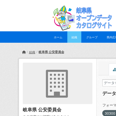
Skip to main content
ホーム
組織
グループ
県内広
岐阜県 公安委員会
組織
デー
フォーマ
岐阜県 公安委員会
3030