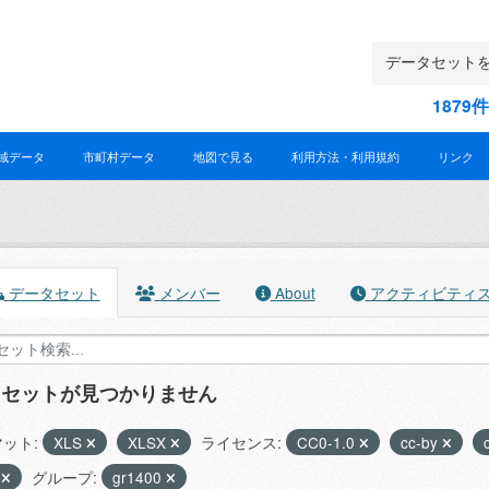
187
域データ
市町村データ
地図で見る
利用方法・利用規約
リンク
データセット
メンバー
About
アクティビティ
タセットが見つかりません
ット:
XLS
XLSX
ライセンス:
CC0-1.0
cc-by
0
グループ:
gr1400