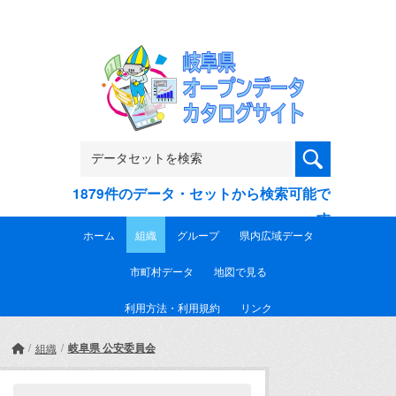
Skip to main content
1879件のデータ・セットから検索可能で
す
ホーム
組織
グループ
県内広域データ
市町村データ
地図で見る
利用方法・利用規約
リンク
岐阜県 公安委員会
組織