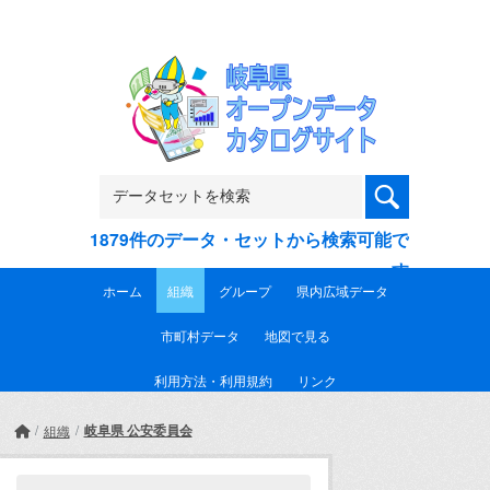
Skip to main content
1879件のデータ・セットから検索可能で
す
ホーム
組織
グループ
県内広域データ
市町村データ
地図で見る
利用方法・利用規約
リンク
岐阜県 公安委員会
組織