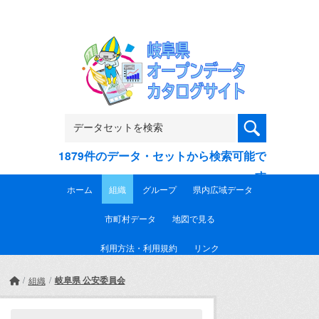
Skip to main content
1879件のデータ・セットから検索可能で
す
ホーム
組織
グループ
県内広域データ
市町村データ
地図で見る
利用方法・利用規約
リンク
岐阜県 公安委員会
組織